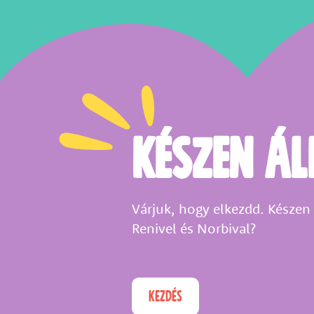
Készen ál
Várjuk, hogy elkezdd. Készen á
Renivel és Norbival?
KEZDÉS