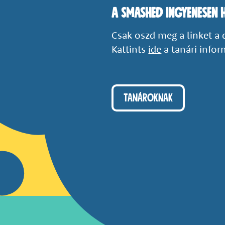
A Smashed ingyenesen 
Csak oszd meg a linket a 
Kattints
ide
a tanári infor
TANÁROKNAK