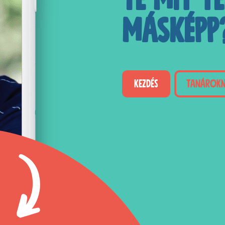
Te mit t
másképp
KEZDÉS
TANÁROK