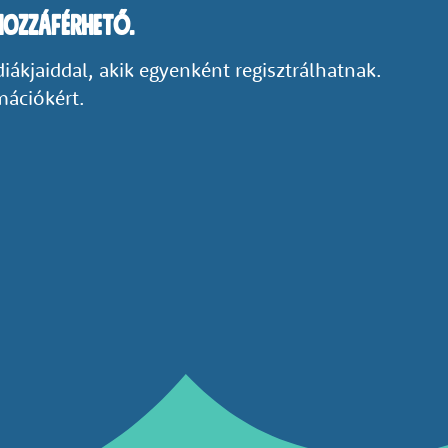
hozzáférhetŐ.
diákjaiddal, akik egyenként regisztrálhatnak.
mációkért.