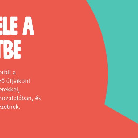
ele a
tbe
rbit a
ző útjaikon!
rekkel,
hozatalában, és
zetnek.