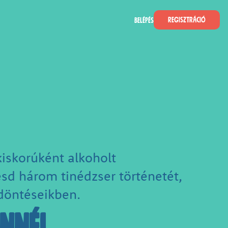
Regisztráció
Belépés
kiskorúként alkoholt
sd három tinédzser történetét,
 döntéseikben.