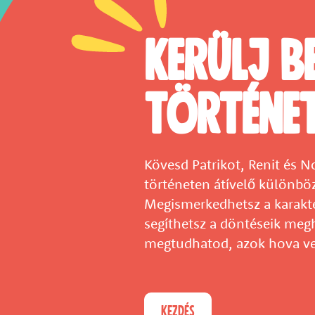
Kerülj b
történe
Kövesd Patrikot, Renit és No
történeten átívelő különbö
Megismerkedhetsz a karakte
segíthetsz a döntéseik meg
megtudhatod, azok hova ve
KEZDÉS