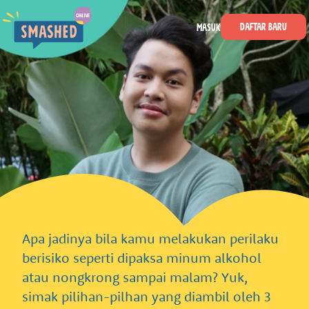
Langsung ke konten utama
Smashed Online
Daftar Baru
Masuk
Apa jadinya bila kamu melakukan perilaku
berisiko seperti dipaksa minum alkohol
atau nongkrong sampai malam? Yuk,
simak pilihan-pilhan yang diambil oleh 3