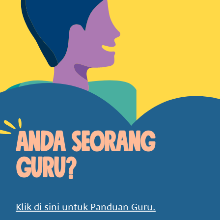
Anda seorang
guru?
Klik di sini untuk Panduan Guru.