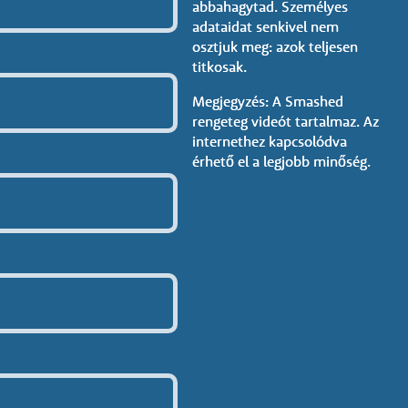
abbahagytad. Személyes
abbahagytad. Személyes
adataidat senkivel nem
adataidat senkivel nem
osztjuk meg: azok teljesen
osztjuk meg: azok teljesen
titkosak.
titkosak.
Megjegyzés: A Smashed
Megjegyzés: A Smashed
rengeteg videót tartalmaz. Az
rengeteg videót tartalmaz. Az
internethez kapcsolódva
internethez kapcsolódva
érhető el a legjobb minőség.
érhető el a legjobb minőség.