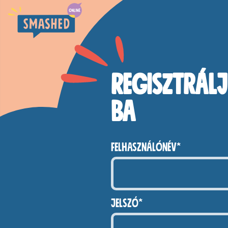
Ugrás a főoldalra
Smashed Online
Regisztrálj
ba
Felhasználónév*
Jelszó*