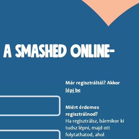
 a Smashed Online-
Már regisztráltál? Akkor
Már regisztráltál? Akkor
lépj be
lépj be
Miért érdemes
Miért érdemes
regisztrálnod?
regisztrálnod?
Ha regisztrálsz, bármikor ki
Ha regisztrálsz, bármikor ki
tudsz lépni, majd ott
tudsz lépni, majd ott
folytathatod, ahol
folytathatod, ahol