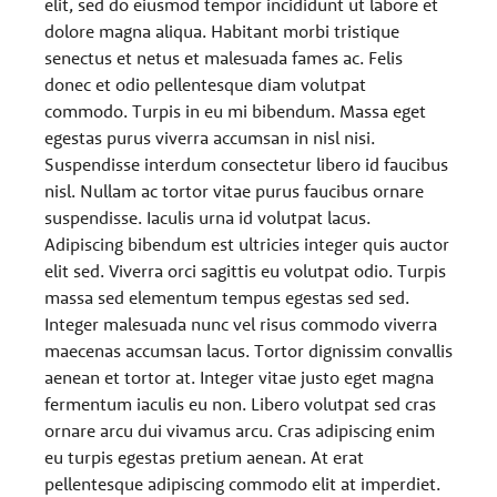
elit, sed do eiusmod tempor incididunt ut labore et
dolore magna aliqua. Habitant morbi tristique
senectus et netus et malesuada fames ac. Felis
donec et odio pellentesque diam volutpat
commodo. Turpis in eu mi bibendum. Massa eget
egestas purus viverra accumsan in nisl nisi.
Suspendisse interdum consectetur libero id faucibus
nisl. Nullam ac tortor vitae purus faucibus ornare
suspendisse. Iaculis urna id volutpat lacus.
Adipiscing bibendum est ultricies integer quis auctor
elit sed. Viverra orci sagittis eu volutpat odio. Turpis
massa sed elementum tempus egestas sed sed.
Integer malesuada nunc vel risus commodo viverra
maecenas accumsan lacus. Tortor dignissim convallis
aenean et tortor at. Integer vitae justo eget magna
fermentum iaculis eu non. Libero volutpat sed cras
ornare arcu dui vivamus arcu. Cras adipiscing enim
eu turpis egestas pretium aenean. At erat
pellentesque adipiscing commodo elit at imperdiet.