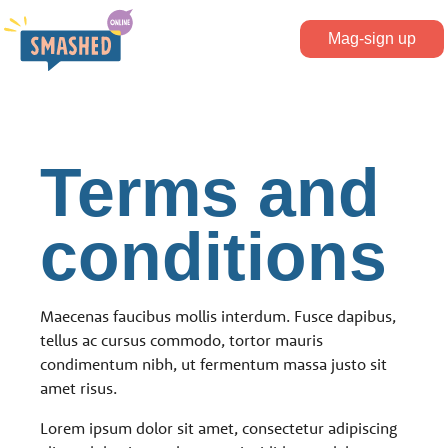
Dumiretso sa main content
Smashed Online
Mag-sign up
Mag-login
Terms and
conditions
Maecenas faucibus mollis interdum. Fusce dapibus,
tellus ac cursus commodo, tortor mauris
condimentum nibh, ut fermentum massa justo sit
amet risus.
Lorem ipsum dolor sit amet, consectetur adipiscing